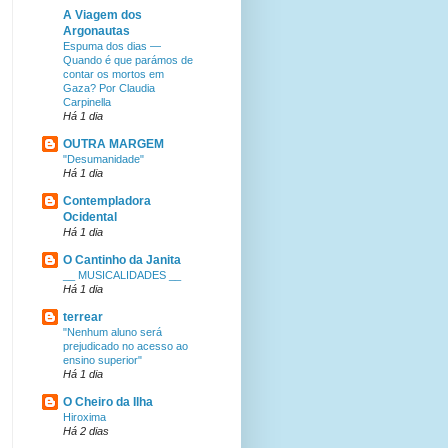
A Viagem dos
Argonautas
Espuma dos dias —
Quando é que parámos de
contar os mortos em
Gaza? Por Claudia
Carpinella
Há 1 dia
OUTRA MARGEM
"Desumanidade"
Há 1 dia
Contempladora
Ocidental
Há 1 dia
O Cantinho da Janita
__ MUSICALIDADES __
Há 1 dia
terrear
"Nenhum aluno será
prejudicado no acesso ao
ensino superior"
Há 1 dia
O Cheiro da Ilha
Hiroxima
Há 2 dias