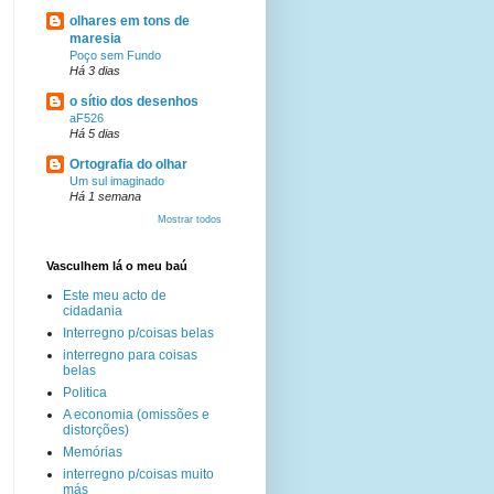
olhares em tons de
maresia
Poço sem Fundo
Há 3 dias
o sítio dos desenhos
aF526
Há 5 dias
Ortografia do olhar
Um sul imaginado
Há 1 semana
Mostrar todos
Vasculhem lá o meu baú
Este meu acto de
cidadania
Interregno p/coisas belas
interregno para coisas
belas
Politica
A economia (omissões e
distorções)
Memórias
interregno p/coisas muito
más