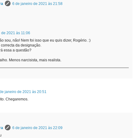
ra
6 de janeiro de 2021 às 21:58
o de 2021 às 11:06
 sou, não! Nem foi isso que eu quis dizer, Rogério. :)
 correcta da designação.
erá essa a questão?
lho. Menos narcisista, mais realista.
de janeiro de 2021 às 20:51
eito. Chegaremos.
ra
6 de janeiro de 2021 às 22:09
u