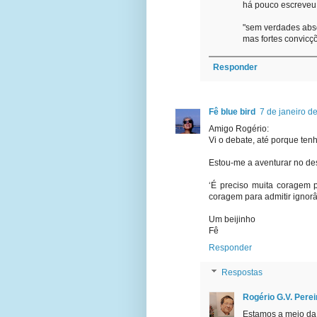
há pouco escreveu
"sem verdades abs
mas fortes convicç
Responder
Fê blue bird
7 de janeiro d
Amigo Rogério:
Vi o debate, até porque te
Estou-me a aventurar no de
‘É preciso muita coragem 
coragem para admitir ignorâ
Um beijinho
Fê
Responder
Respostas
Rogério G.V. Perei
Estamos a meio d