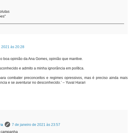
olutas
ões"
e 2021 às 20:28
nho boa opinião da Ana Gomes, opinião que mantive.
sconhecido e admito a minha ignorância em política.
para combater preconceitos e regimes opressivos, mas é preciso ainda mais
ncia e se aventurar no desconhecido.’ – Yuval Harari
ra
7 de janeiro de 2021 às 23:57
a campanha