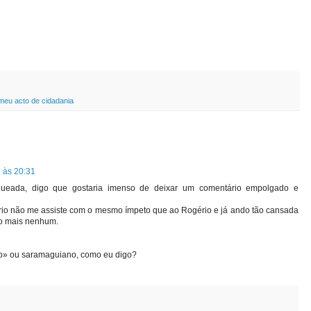
meu acto de cidadania
1 às 20:31
gueada, digo que gostaria imenso de deixar um comentário empolgado e
dário não me assiste com o mesmo ímpeto que ao Rogério e já ando tão cansada
jo mais nenhum.
no» ou saramaguiano, como eu digo?