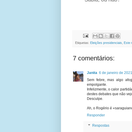
Etiquetas:
Eleições presidenciais
,
Este 
7 comentários:
Janita
6 de janeiro de 202
Sem febre, mas algo afo
empolgante.
Infelizmente, o calor parti
destes debates que não ve
Desculpe.
Ah, o Rogério é «saraguia
Responder
Respostas