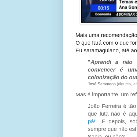
Mais uma recomendaçã
O que fará com o que for
Eu saramaguiano, até ao 
"
Aprendi a não 
convencer é uma
colonização do out
José Saramago (
algures, 
Mas é importante, um refo
João Ferreira é tã
que luta não é aq
pá!"
. E depois, so
sempre que não está
Sabia, ou não?