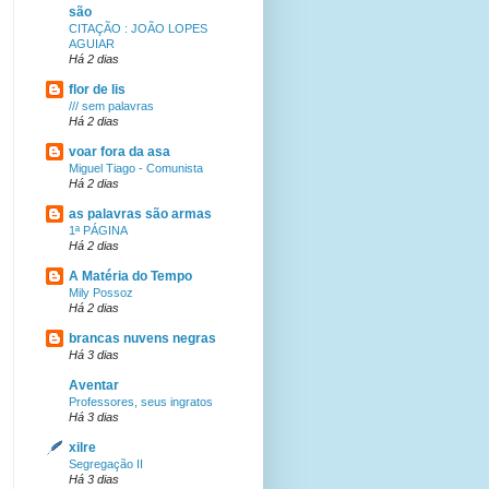
são
CITAÇÃO : JOÃO LOPES
AGUIAR
Há 2 dias
flor de lis
/// sem palavras
Há 2 dias
voar fora da asa
Miguel Tiago - Comunista
Há 2 dias
as palavras são armas
1ª PÁGINA
Há 2 dias
A Matéria do Tempo
Mily Possoz
Há 2 dias
brancas nuvens negras
Há 3 dias
Aventar
Professores, seus ingratos
Há 3 dias
xilre
Segregação II
Há 3 dias