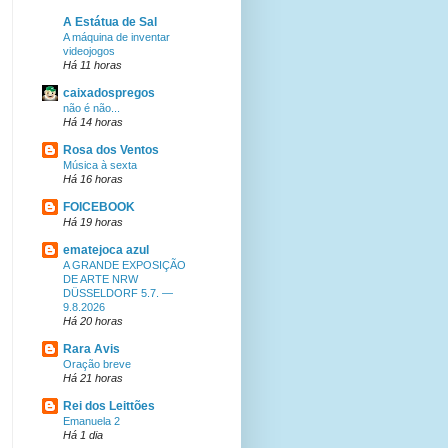
A Estátua de Sal
A máquina de inventar
videojogos
Há 11 horas
caixadospregos
não é não...
Há 14 horas
Rosa dos Ventos
Música à sexta
Há 16 horas
FOICEBOOK
Há 19 horas
ematejoca azul
A GRANDE EXPOSIÇÃO
DE ARTE NRW
DÜSSELDORF 5.7. —
9.8.2026
Há 20 horas
Rara Avis
Oração breve
Há 21 horas
Rei dos Leittões
Emanuela 2
Há 1 dia