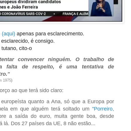
o
(aqui)
apenas para esclarecimento.
 esclarecido, é consigo.
tutano, cito-o
tentar convencer ninguém. O trabalho de
 falta de respeito, é uma tentativa de
ro."
em 1975
)
rço ao que terá sido claro:
o
europeísta
quanto a Ana, só que a Europa por
uela em que alguém terá soltado um
"Porreiro,
bre a saída do euro, muita gente boa, desde
 lá. Dos 27 países da UE, 8 não estão...