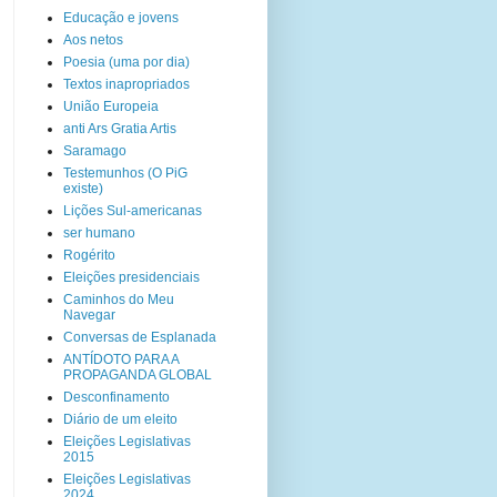
Educação e jovens
Aos netos
Poesia (uma por dia)
Textos inapropriados
União Europeia
anti Ars Gratia Artis
Saramago
Testemunhos (O PiG
existe)
Lições Sul-americanas
ser humano
Rogérito
Eleições presidenciais
Caminhos do Meu
Navegar
Conversas de Esplanada
ANTÍDOTO PARA A
PROPAGANDA GLOBAL
Desconfinamento
Diário de um eleito
Eleições Legislativas
2015
Eleições Legislativas
2024