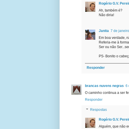
Rogério G.V. Perei
Ah, também é?
Não diria!
Janita
7 de janeir
Em boa verdade, não
Referia-me à forma
Ser ou não Ser...s
PS- Bonito o cabeça
Responder
brancas nuvens negras
6 
O caminho continua a ser f
Responder
Respostas
Rogério G.V. Perei
Alguém, que não e